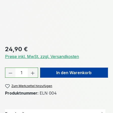
Regulärer Preis:
24,90 €
Preise inkl. MwSt. zzgl. Versandkosten
Produkt Anzahl: Gib den gewünschten We
In den Warenkorb
Zum Merkzettel hinzufügen
Produktnummer:
ELN 004