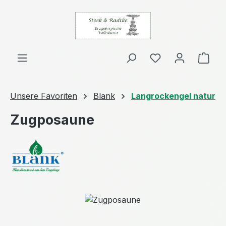
Zum Hauptinhalt springen
Ware
Unsere Favoriten
Blank
Langrockengel natur
Zugposaune
Bildergalerie überspringen