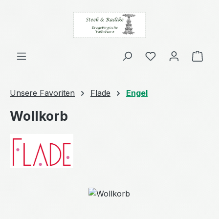
Zum Hauptinhalt springen
Ware
Unsere Favoriten
Flade
Engel
Wollkorb
Bildergalerie überspringen