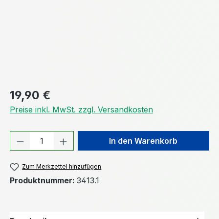
Regulärer Preis:
19,90 €
Preise inkl. MwSt. zzgl. Versandkosten
Produkt Anzahl: Gib den gewünschten We
In den Warenkorb
Zum Merkzettel hinzufügen
Produktnummer:
3413.1