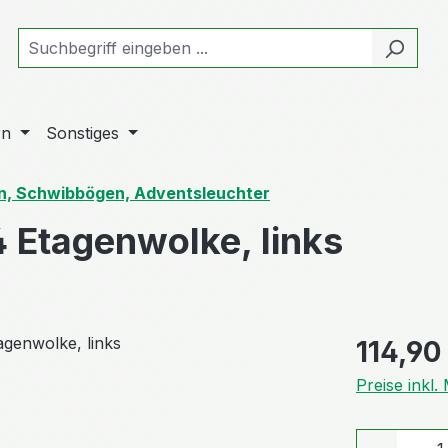
rn
Sonstiges
n, Schwibbögen, Adventsleuchter
 Etagenwolke, links
Regulärer Pr
114,90
Preise inkl
Produkt