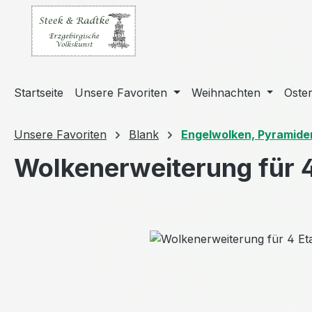
m Hauptinhalt springen
Zur Suche springen
Zur Hauptnavigation springen
Startseite
Unsere Favoriten
Weihnachten
Oste
Unsere Favoriten
Blank
Engelwolken, Pyramide
Wolkenerweiterung für 4
Bildergalerie überspringen