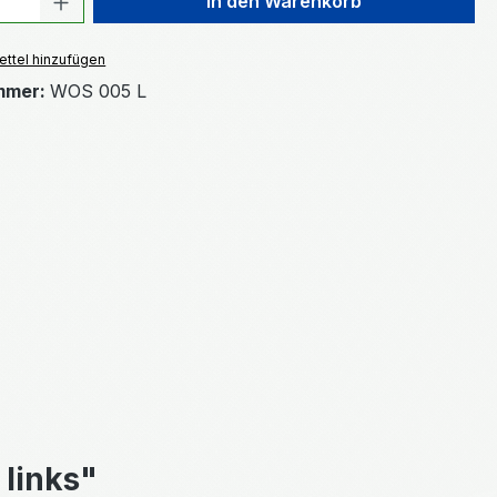
In den Warenkorb
ttel hinzufügen
mmer:
WOS 005 L
links"