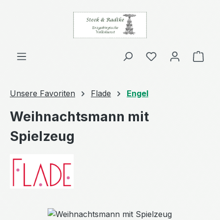
Zum Hauptinhalt springen
Ware
Unsere Favoriten
Flade
Engel
Weihnachtsmann mit
Spielzeug
Bildergalerie überspringen