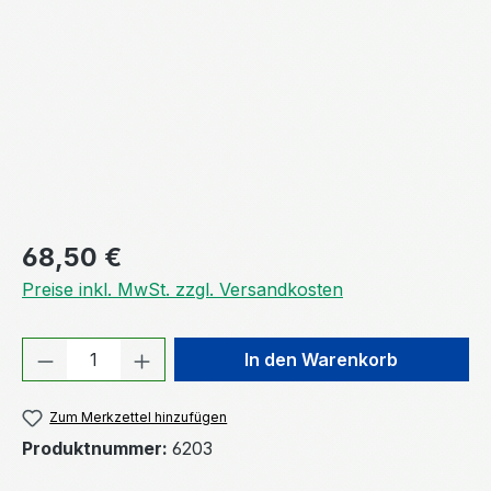
Regulärer Preis:
68,50 €
Preise inkl. MwSt. zzgl. Versandkosten
Produkt Anzahl: Gib den gewünschten We
In den Warenkorb
Zum Merkzettel hinzufügen
Produktnummer:
6203