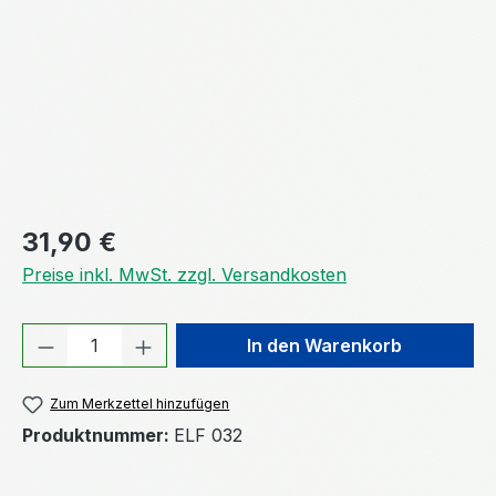
Regulärer Preis:
31,90 €
Preise inkl. MwSt. zzgl. Versandkosten
Produkt Anzahl: Gib den gewünschten We
In den Warenkorb
Zum Merkzettel hinzufügen
Produktnummer:
ELF 032