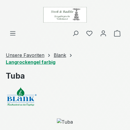
Zum Hauptinhalt springen
Ware
Unsere Favoriten
Blank
Langrockengel farbig
Tuba
Bildergalerie überspringen