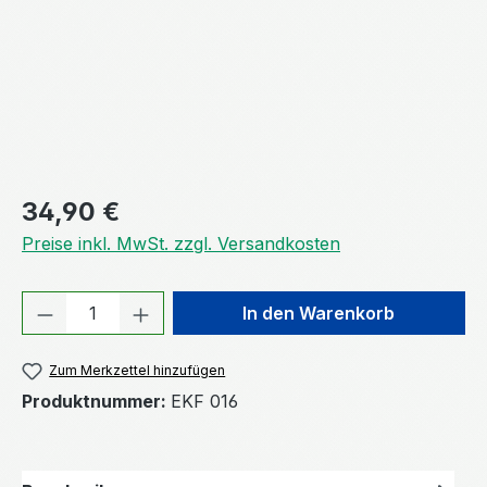
Regulärer Preis:
34,90 €
Preise inkl. MwSt. zzgl. Versandkosten
Produkt Anzahl: Gib den gewünschten We
In den Warenkorb
Zum Merkzettel hinzufügen
Produktnummer:
EKF 016