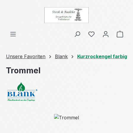
Zum Hauptinhalt springen
Ware
Unsere Favoriten
Blank
Kurzrockengel farbig
Trommel
Bildergalerie überspringen