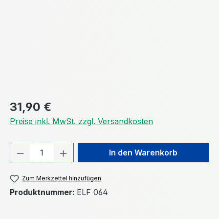
Regulärer Preis:
31,90 €
Preise inkl. MwSt. zzgl. Versandkosten
Produkt Anzahl: Gib den gewünschten We
In den Warenkorb
Zum Merkzettel hinzufügen
Produktnummer:
ELF 064