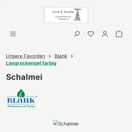
Zum Hauptinhalt springen
Ware
Unsere Favoriten
Blank
Langrockengel farbig
Schalmei
Bildergalerie überspringen