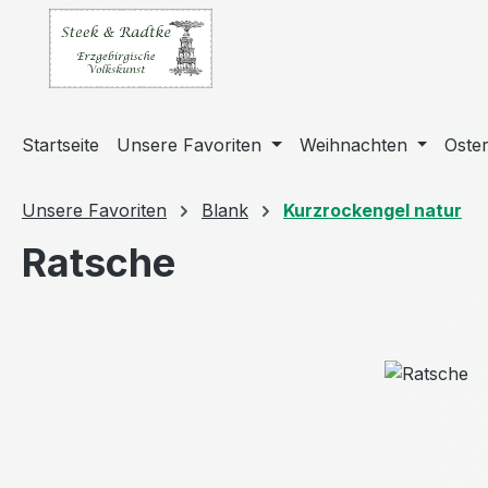
m Hauptinhalt springen
Zur Suche springen
Zur Hauptnavigation springen
Startseite
Unsere Favoriten
Weihnachten
Oste
Unsere Favoriten
Blank
Kurzrockengel natur
Ratsche
Bildergalerie überspringen