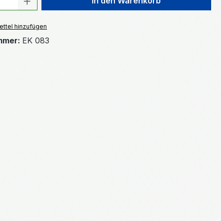
In den Warenkorb
ttel hinzufügen
mmer:
EK 083