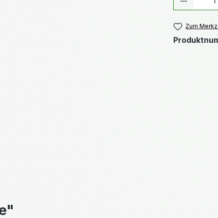
Zum Merkze
Produktnu
e"