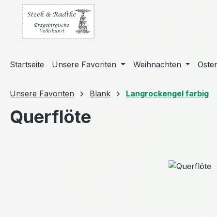
m Hauptinhalt springen
Zur Suche springen
Zur Hauptnavigation springen
Startseite
Unsere Favoriten
Weihnachten
Oste
Unsere Favoriten
Blank
Langrockengel farbig
Querflöte
Bildergalerie überspringen