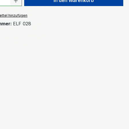
In den Warenkorb
ttel hinzufügen
mmer:
ELF 028