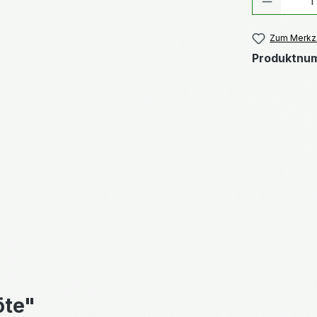
Zum Merkze
Produktnu
öte"