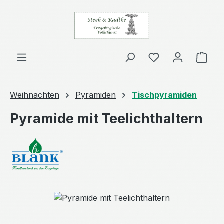
Zum Hauptinhalt springen
Ware
Weihnachten
Pyramiden
Tischpyramiden
Pyramide mit Teelichthaltern
Bildergalerie überspringen