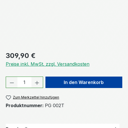
Regulärer Preis:
309,90 €
Preise inkl. MwSt. zzgl. Versandkosten
Produkt Anzahl: Gib den gewünschten We
In den Warenkorb
Zum Merkzettel hinzufügen
Produktnummer:
PG 002T