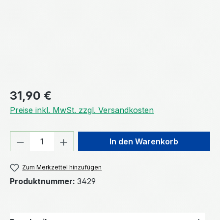
Regulärer Preis:
31,90 €
Preise inkl. MwSt. zzgl. Versandkosten
Produkt Anzahl: Gib den gewünschten We
In den Warenkorb
Zum Merkzettel hinzufügen
Produktnummer:
3429