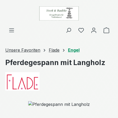
Zum Hauptinhalt springen
Ware
Unsere Favoriten
Flade
Engel
Pferdegespann mit Langholz
Bildergalerie überspringen