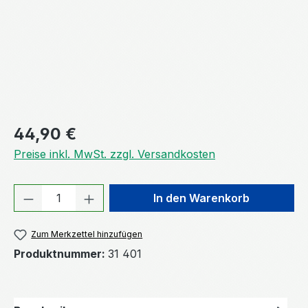
Regulärer Preis:
44,90 €
Preise inkl. MwSt. zzgl. Versandkosten
Produkt Anzahl: Gib den gewünschten We
In den Warenkorb
Zum Merkzettel hinzufügen
Produktnummer:
31 401