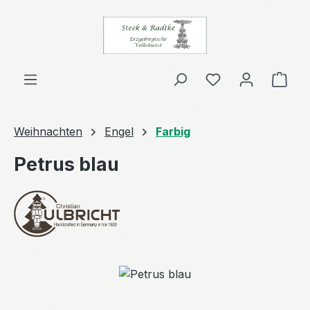
Zum Hauptinhalt springen
Ware
Weihnachten
Engel
Farbig
Petrus blau
Bildergalerie überspringen