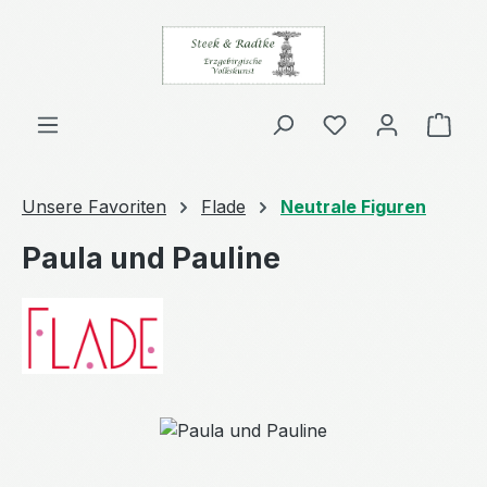
Zum Hauptinhalt springen
Ware
Unsere Favoriten
Flade
Neutrale Figuren
Paula und Pauline
Bildergalerie überspringen