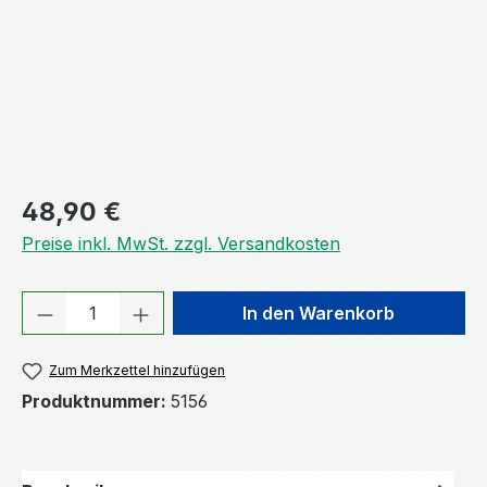
Regulärer Preis:
48,90 €
Preise inkl. MwSt. zzgl. Versandkosten
Produkt Anzahl: Gib den gewünschten We
In den Warenkorb
Zum Merkzettel hinzufügen
Produktnummer:
5156