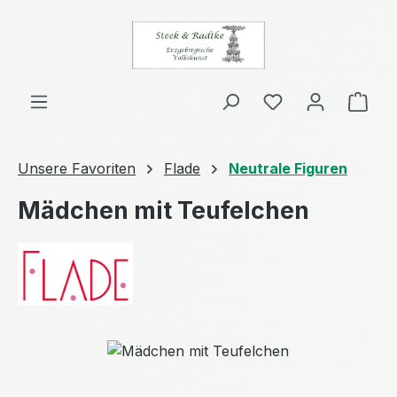
Zum Hauptinhalt springen
Ware
Unsere Favoriten
Flade
Neutrale Figuren
Mädchen mit Teufelchen
Bildergalerie überspringen