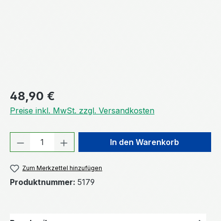
Regulärer Preis:
48,90 €
Preise inkl. MwSt. zzgl. Versandkosten
Produkt Anzahl: Gib den gewünschten We
In den Warenkorb
Zum Merkzettel hinzufügen
Produktnummer:
5179