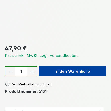
Regulärer Preis:
47,90 €
Preise inkl. MwSt. zzgl. Versandkosten
Produkt Anzahl: Gib den gewünschten We
In den Warenkorb
Zum Merkzettel hinzufügen
Produktnummer:
5121