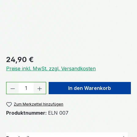
Regulärer Preis:
24,90 €
Preise inkl. MwSt. zzgl. Versandkosten
Produkt Anzahl: Gib den gewünschten We
In den Warenkorb
Zum Merkzettel hinzufügen
Produktnummer:
ELN 007