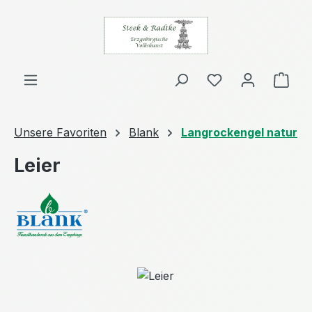
Zum Hauptinhalt springen
Ware
Unsere Favoriten
Blank
Langrockengel natur
Leier
Bildergalerie überspringen