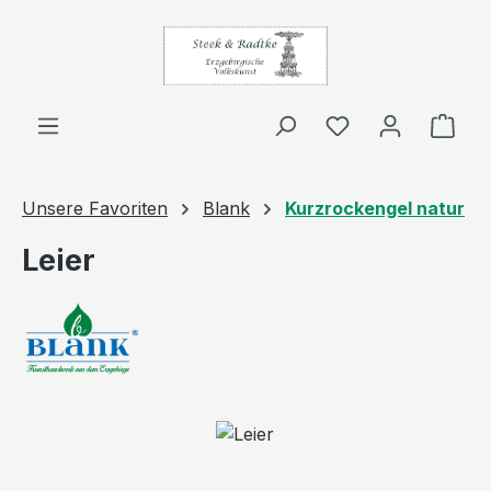
Zum Hauptinhalt springen
Ware
Unsere Favoriten
Blank
Kurzrockengel natur
Leier
Bildergalerie überspringen