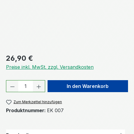
Regulärer Preis:
26,90 €
Preise inkl. MwSt. zzgl. Versandkosten
Produkt Anzahl: Gib den gewünschten We
In den Warenkorb
Zum Merkzettel hinzufügen
Produktnummer:
EK 007