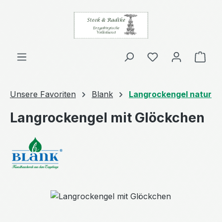
Zum Hauptinhalt springen
Ware
Unsere Favoriten
Blank
Langrockengel natur
Langrockengel mit Glöckchen
Bildergalerie überspringen