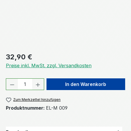
Regulärer Preis:
32,90 €
Preise inkl. MwSt. zzgl. Versandkosten
Produkt Anzahl: Gib den gewünschten We
In den Warenkorb
Zum Merkzettel hinzufügen
Produktnummer:
EL-M 009