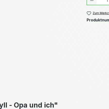
Zum Merkze
Produktnu
ll - Opa und ich"