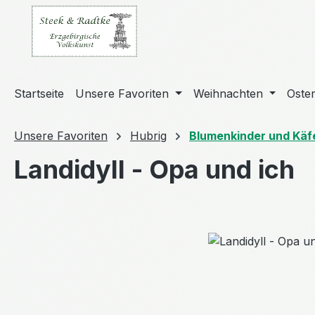
m Hauptinhalt springen
Zur Suche springen
Zur Hauptnavigation springen
Startseite
Unsere Favoriten
Weihnachten
Oste
Unsere Favoriten
Hubrig
Blumenkinder und Käf
Landidyll - Opa und ich
Bildergalerie überspringen