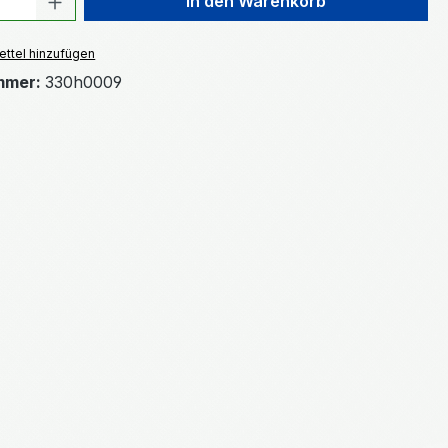
In den Warenkorb
ttel hinzufügen
mmer:
330h0009