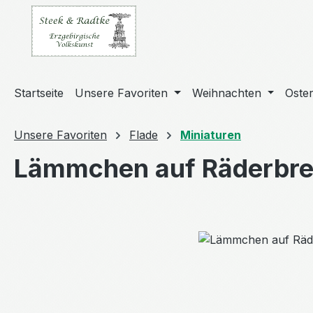
m Hauptinhalt springen
Zur Suche springen
Zur Hauptnavigation springen
Startseite
Unsere Favoriten
Weihnachten
Oste
Unsere Favoriten
Flade
Miniaturen
Lämmchen auf Räderbre
Bildergalerie überspringen