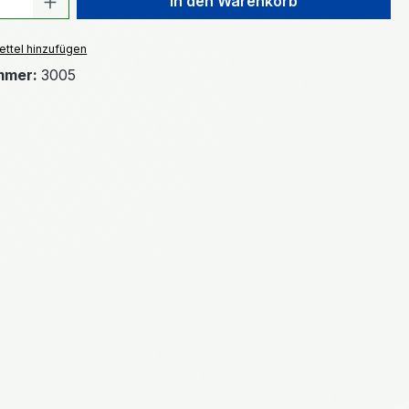
In den Warenkorb
ttel hinzufügen
mmer:
3005