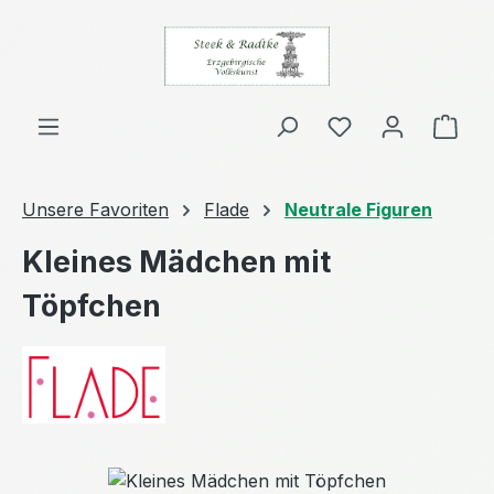
Zum Hauptinhalt springen
Ware
Unsere Favoriten
Flade
Neutrale Figuren
Kleines Mädchen mit
Töpfchen
Bildergalerie überspringen