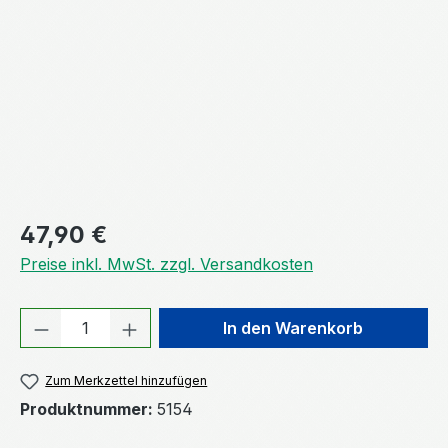
Regulärer Preis:
47,90 €
Preise inkl. MwSt. zzgl. Versandkosten
Produkt Anzahl: Gib den gewünschten We
In den Warenkorb
Zum Merkzettel hinzufügen
Produktnummer:
5154