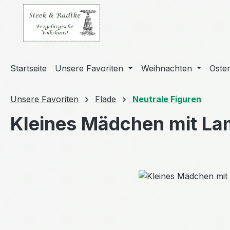
m Hauptinhalt springen
Zur Suche springen
Zur Hauptnavigation springen
Startseite
Unsere Favoriten
Weihnachten
Oste
Unsere Favoriten
Flade
Neutrale Figuren
Kleines Mädchen mit La
Bildergalerie überspringen