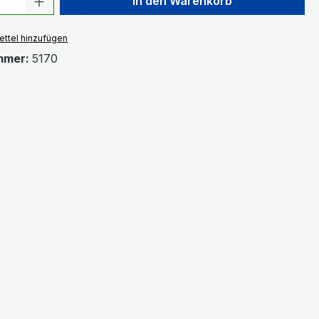
In den Warenkorb
ttel hinzufügen
mmer:
5170