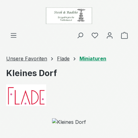
Zum Hauptinhalt springen
Ware
Unsere Favoriten
Flade
Miniaturen
Kleines Dorf
Bildergalerie überspringen