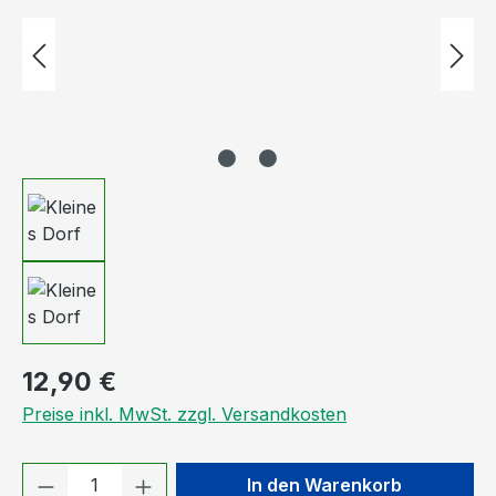
Regulärer Preis:
12,90 €
Preise inkl. MwSt. zzgl. Versandkosten
Produkt Anzahl: Gib den gewünschten We
In den Warenkorb