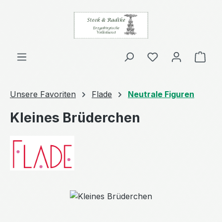
Zum Hauptinhalt springen
Ware
Unsere Favoriten
Flade
Neutrale Figuren
Kleines Brüderchen
Bildergalerie überspringen