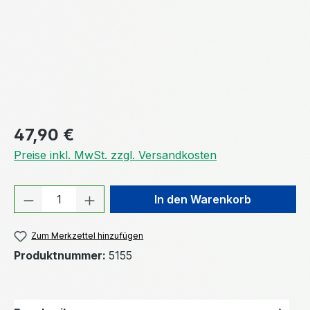
Regulärer Preis:
47,90 €
Preise inkl. MwSt. zzgl. Versandkosten
Produkt Anzahl: Gib den gewünschten We
In den Warenkorb
Zum Merkzettel hinzufügen
Produktnummer:
5155