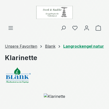
Zum Hauptinhalt springen
Ware
Unsere Favoriten
Blank
Langrockengel natur
Klarinette
Bildergalerie überspringen