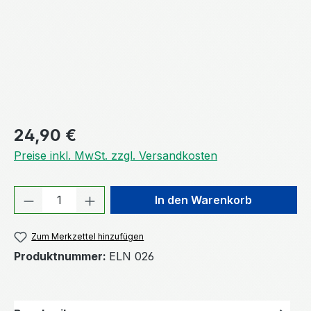
Regulärer Preis:
24,90 €
Preise inkl. MwSt. zzgl. Versandkosten
Produkt Anzahl: Gib den gewünschten We
In den Warenkorb
Zum Merkzettel hinzufügen
Produktnummer:
ELN 026