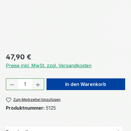
Regulärer Preis:
47,90 €
Preise inkl. MwSt. zzgl. Versandkosten
Produkt Anzahl: Gib den gewünschten We
In den Warenkorb
Zum Merkzettel hinzufügen
Produktnummer:
5125