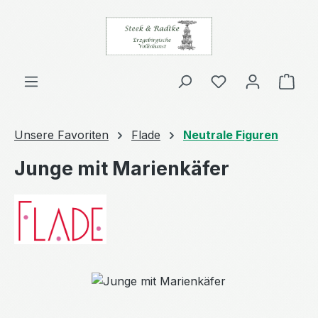
Zum Hauptinhalt springen
Ware
Unsere Favoriten
Flade
Neutrale Figuren
Junge mit Marienkäfer
Bildergalerie überspringen