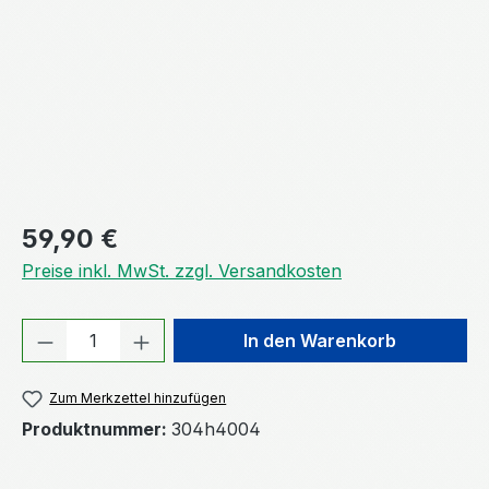
Regulärer Preis:
59,90 €
Preise inkl. MwSt. zzgl. Versandkosten
Produkt Anzahl: Gib den gewünschten We
In den Warenkorb
Zum Merkzettel hinzufügen
Produktnummer:
304h4004