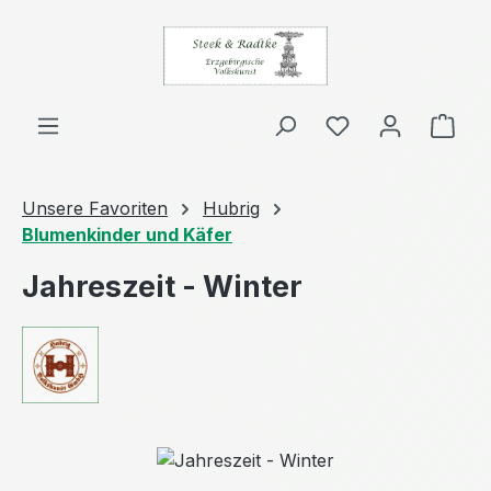
Zum Hauptinhalt springen
Ware
Unsere Favoriten
Hubrig
Blumenkinder und Käfer
Jahreszeit - Winter
Bildergalerie überspringen