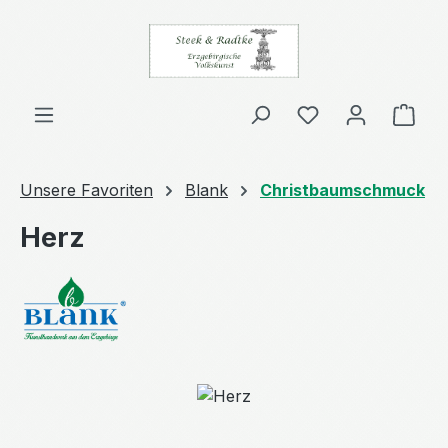
Zum Hauptinhalt springen
Ware
Unsere Favoriten
Blank
Christbaumschmuck
Herz
Bildergalerie überspringen