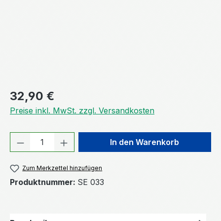
Regulärer Preis:
32,90 €
Preise inkl. MwSt. zzgl. Versandkosten
Produkt Anzahl: Gib den gewünschten We
In den Warenkorb
Zum Merkzettel hinzufügen
Produktnummer:
SE 033