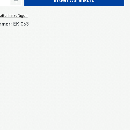
In den Warenkorb
ttel hinzufügen
mmer:
EK 063