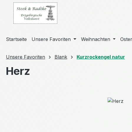
m Hauptinhalt springen
Zur Suche springen
Zur Hauptnavigation springen
Startseite
Unsere Favoriten
Weihnachten
Oste
Unsere Favoriten
Blank
Kurzrockengel natur
Herz
Bildergalerie überspringen