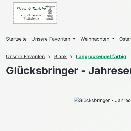
m Hauptinhalt springen
Zur Suche springen
Zur Hauptnavigation springen
Startseite
Unsere Favoriten
Weihnachten
Oste
Unsere Favoriten
Blank
Langrockengel farbig
Glücksbringer - Jahres
Bildergalerie überspringen