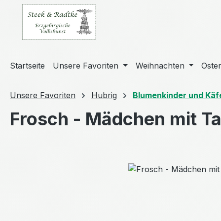
m Hauptinhalt springen
Zur Suche springen
Zur Hauptnavigation springen
Startseite
Unsere Favoriten
Weihnachten
Oste
Unsere Favoriten
Hubrig
Blumenkinder und Käf
Frosch - Mädchen mit T
Bildergalerie überspringen