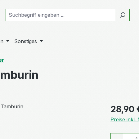
rn
Sonstiges
er
amburin
Regulärer Pr
28,90 
Preise inkl
Produkt