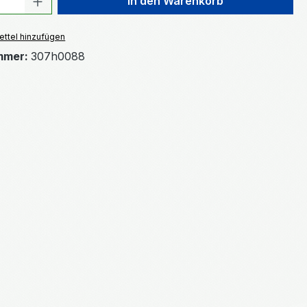
In den Warenkorb
ttel hinzufügen
mmer:
307h0088