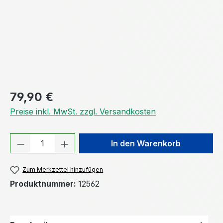
Regulärer Preis:
79,90 €
Preise inkl. MwSt. zzgl. Versandkosten
Produkt Anzahl: Gib den gewünschten We
In den Warenkorb
Zum Merkzettel hinzufügen
Produktnummer:
12562