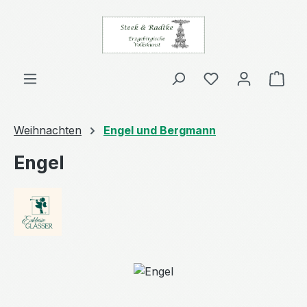
Zum Hauptinhalt springen
Ware
Weihnachten
Engel und Bergmann
Engel
Bildergalerie überspringen