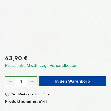
Regulärer Preis:
43,90 €
Preise inkl. MwSt. zzgl. Versandkosten
Produkt Anzahl: Gib den gewünschten We
In den Warenkorb
Zum Merkzettel hinzufügen
Produktnummer:
6141