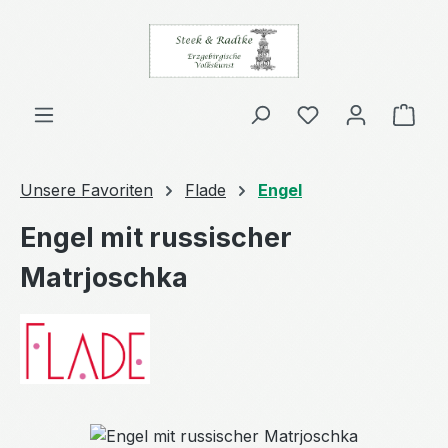
Zum Hauptinhalt springen
Ware
Unsere Favoriten
Flade
Engel
Engel mit russischer
Matrjoschka
Bildergalerie überspringen