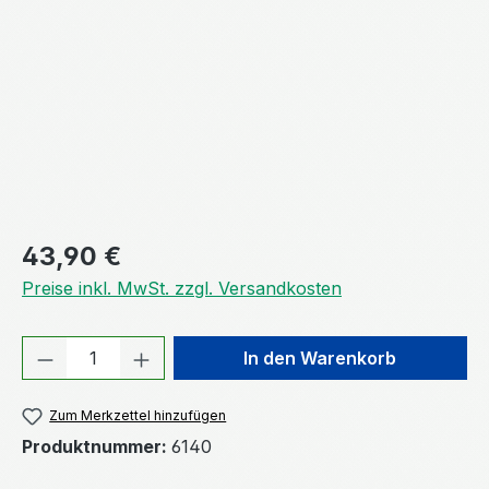
Regulärer Preis:
43,90 €
Preise inkl. MwSt. zzgl. Versandkosten
Produkt Anzahl: Gib den gewünschten We
In den Warenkorb
Zum Merkzettel hinzufügen
Produktnummer:
6140