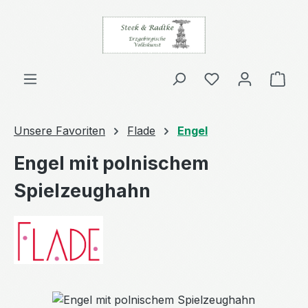
Zum Hauptinhalt springen
Ware
Unsere Favoriten
Flade
Engel
Engel mit polnischem
Spielzeughahn
Bildergalerie überspringen