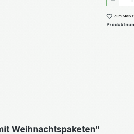
Zum Merkze
Produktnu
mit Weihnachtspaketen"