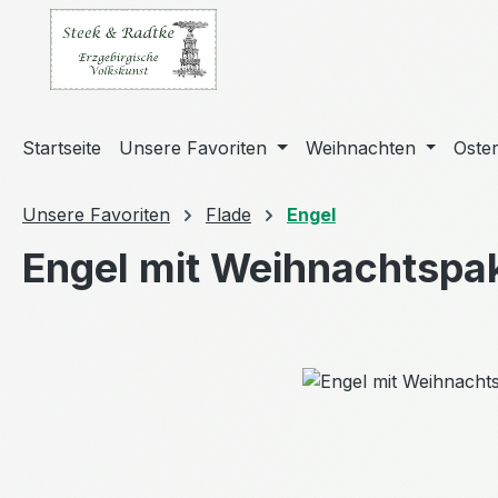
m Hauptinhalt springen
Zur Suche springen
Zur Hauptnavigation springen
Startseite
Unsere Favoriten
Weihnachten
Oste
Unsere Favoriten
Flade
Engel
Engel mit Weihnachtspa
Bildergalerie überspringen