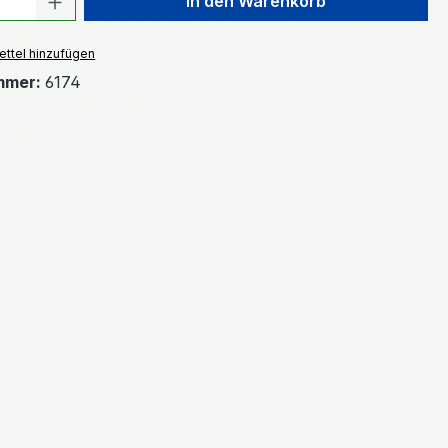
In den Warenkorb
ttel hinzufügen
mmer:
6174