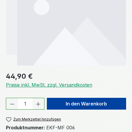
Regulärer Preis:
44,90 €
Preise inkl. MwSt. zzgl. Versandkosten
Produkt Anzahl: Gib den gewünschten We
In den Warenkorb
Zum Merkzettel hinzufügen
Produktnummer:
EKF-MF 006