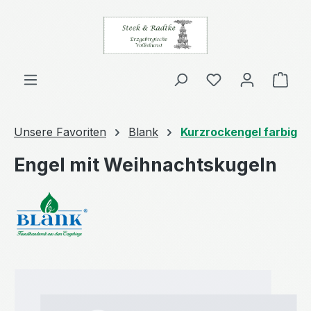
Zum Hauptinhalt springen
Ware
Unsere Favoriten
Blank
Kurzrockengel farbig
Engel mit Weihnachtskugeln
Bildergalerie überspringen