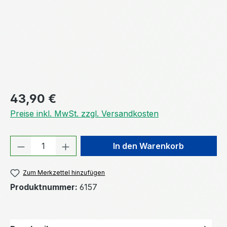
Regulärer Preis:
43,90 €
Preise inkl. MwSt. zzgl. Versandkosten
Produkt Anzahl: Gib den gewünschten We
In den Warenkorb
Zum Merkzettel hinzufügen
Produktnummer:
6157