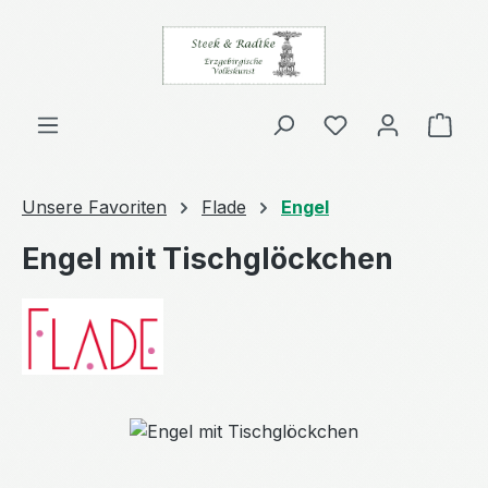
Zum Hauptinhalt springen
Ware
Unsere Favoriten
Flade
Engel
Engel mit Tischglöckchen
Bildergalerie überspringen