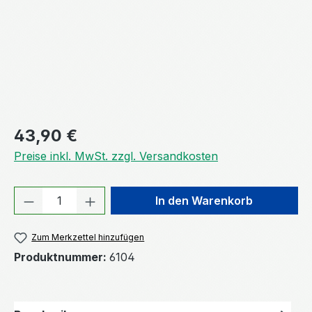
Regulärer Preis:
43,90 €
Preise inkl. MwSt. zzgl. Versandkosten
Produkt Anzahl: Gib den gewünschten We
In den Warenkorb
Zum Merkzettel hinzufügen
Produktnummer:
6104