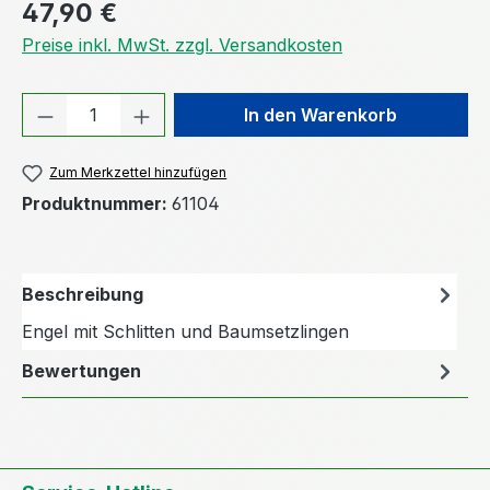
Regulärer Preis:
47,90 €
Preise inkl. MwSt. zzgl. Versandkosten
Produkt Anzahl: Gib den gewünschten We
In den Warenkorb
Zum Merkzettel hinzufügen
Produktnummer:
61104
Beschreibung
Engel mit Schlitten und Baumsetzlingen
Bewertungen