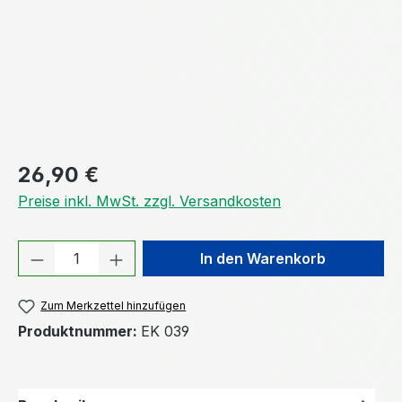
Regulärer Preis:
26,90 €
Preise inkl. MwSt. zzgl. Versandkosten
Produkt Anzahl: Gib den gewünschten We
In den Warenkorb
Zum Merkzettel hinzufügen
Produktnummer:
EK 039