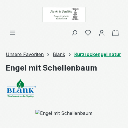
Zum Hauptinhalt springen
Ware
Unsere Favoriten
Blank
Kurzrockengel natur
Engel mit Schellenbaum
Bildergalerie überspringen