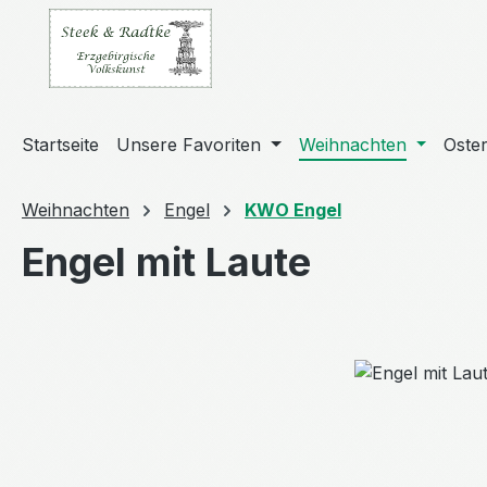
m Hauptinhalt springen
Zur Suche springen
Zur Hauptnavigation springen
Startseite
Unsere Favoriten
Weihnachten
Oste
Weihnachten
Engel
KWO Engel
Engel mit Laute
Bildergalerie überspringen