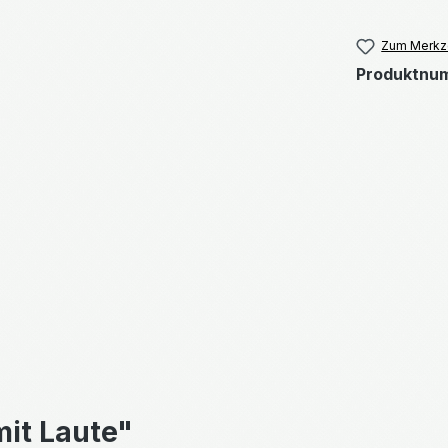
Zum Merkze
Produktnu
mit Laute"