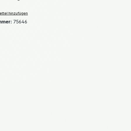
ttel hinzufügen
mmer:
75646