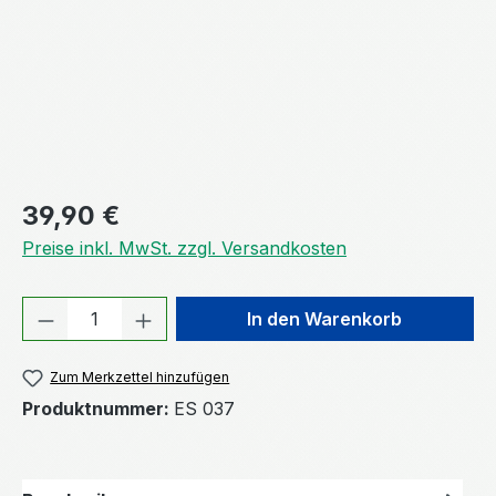
Regulärer Preis:
39,90 €
Preise inkl. MwSt. zzgl. Versandkosten
Produkt Anzahl: Gib den gewünschten We
In den Warenkorb
Zum Merkzettel hinzufügen
Produktnummer:
ES 037