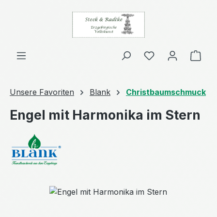
Zum Hauptinhalt springen
Ware
Unsere Favoriten
Blank
Christbaumschmuck
Engel mit Harmonika im Stern
Bildergalerie überspringen