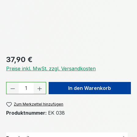
Regulärer Preis:
37,90 €
Preise inkl. MwSt. zzgl. Versandkosten
Produkt Anzahl: Gib den gewünschten We
In den Warenkorb
Zum Merkzettel hinzufügen
Produktnummer:
EK 038