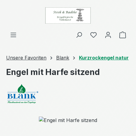
Zum Hauptinhalt springen
Ware
Unsere Favoriten
Blank
Kurzrockengel natur
Engel mit Harfe sitzend
Bildergalerie überspringen