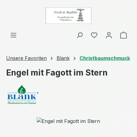
Zum Hauptinhalt springen
Ware
Unsere Favoriten
Blank
Christbaumschmuck
Engel mit Fagott im Stern
Bildergalerie überspringen