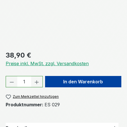
Regulärer Preis:
38,90 €
Preise inkl. MwSt. zzgl. Versandkosten
Produkt Anzahl: Gib den gewünschten We
In den Warenkorb
Zum Merkzettel hinzufügen
Produktnummer:
ES 029