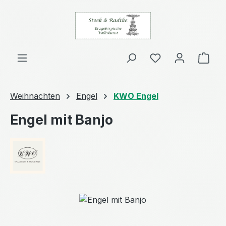
Zum Hauptinhalt springen
Ware
Weihnachten
Engel
KWO Engel
Engel mit Banjo
Bildergalerie überspringen