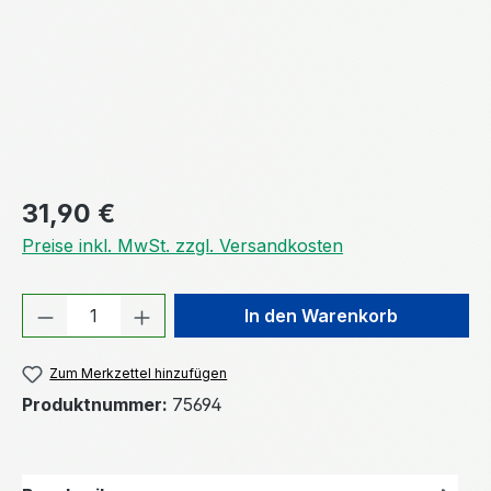
Regulärer Preis:
31,90 €
Preise inkl. MwSt. zzgl. Versandkosten
Produkt Anzahl: Gib den gewünschten We
In den Warenkorb
Zum Merkzettel hinzufügen
Produktnummer:
75694