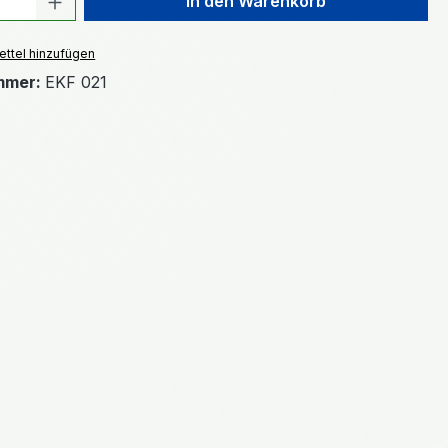
In den Warenkorb
ttel hinzufügen
mmer:
EKF 021