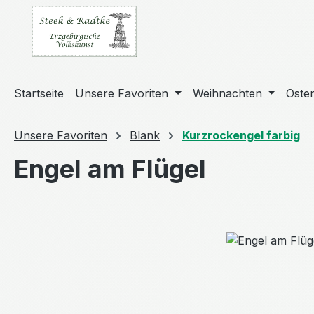
m Hauptinhalt springen
Zur Suche springen
Zur Hauptnavigation springen
Startseite
Unsere Favoriten
Weihnachten
Oste
Unsere Favoriten
Blank
Kurzrockengel farbig
Engel am Flügel
Bildergalerie überspringen