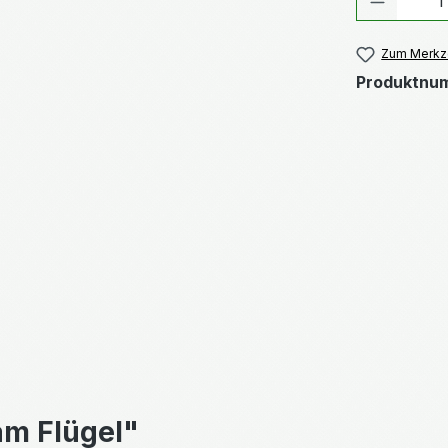
Zum Merkze
Produktnu
am Flügel"