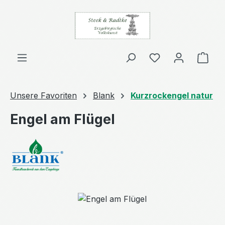
Zum Hauptinhalt springen
Ware
Unsere Favoriten
Blank
Kurzrockengel natur
Engel am Flügel
Bildergalerie überspringen