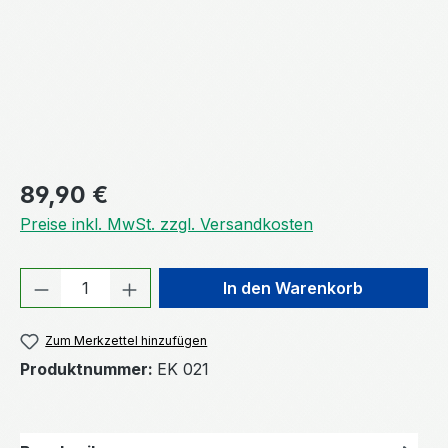
Regulärer Preis:
89,90 €
Preise inkl. MwSt. zzgl. Versandkosten
Produkt Anzahl: Gib den gewünschten We
In den Warenkorb
Zum Merkzettel hinzufügen
Produktnummer:
EK 021