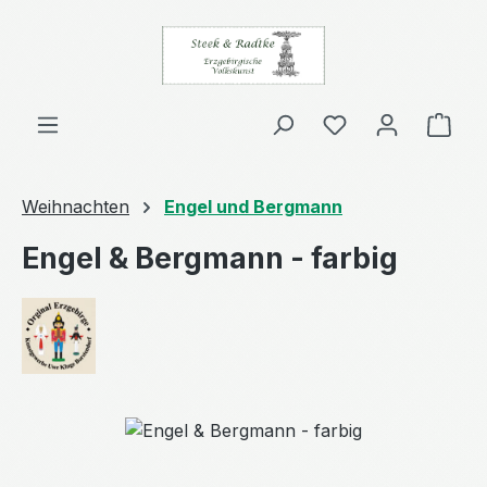
Zum Hauptinhalt springen
Du hast 0 Produ
Ware
Weihnachten
Engel und Bergmann
Engel & Bergmann - farbig
Bildergalerie überspringen