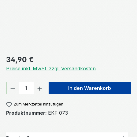
Regulärer Preis:
34,90 €
Preise inkl. MwSt. zzgl. Versandkosten
Produkt Anzahl: Gib den gewünschten We
In den Warenkorb
Zum Merkzettel hinzufügen
Produktnummer:
EKF 073