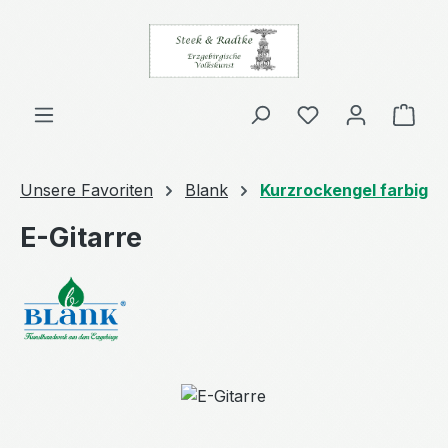
Zum Hauptinhalt springen
Ware
Unsere Favoriten
Blank
Kurzrockengel farbig
E-Gitarre
Bildergalerie überspringen