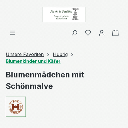
Zum Hauptinhalt springen
Du hast 0 Produ
Ware
Unsere Favoriten
Hubrig
Blumenkinder und Käfer
Blumenmädchen mit
Schönmalve